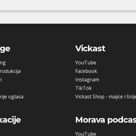
uge
Vickast
ing
YouTube
rodukcija
Facebook
i
Instagram
TikTok
nje oglasa
Vickast Shop - majice i šolj
kacije
Morava podcas
YouTube