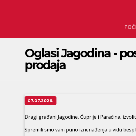
POČ
Oglasi Jagodina - pos
prodaja
07.07.2026.
Dragi građani Jagodine, Ćuprije i Paraćina, izvoli
Spremili smo vam puno iznenađenja u vidu bespla