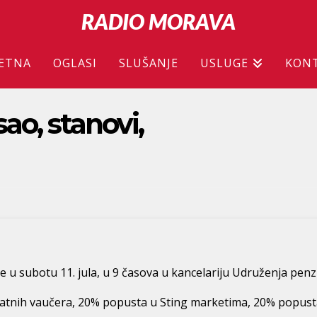
RADIO MORAVA
ETNA
OGLASI
SLUŠANJE
USLUGE
KON
ao, stanovi,
te u subotu 11. jula, u 9 časova u kancelariju Udruženja penz
tnih vaučera, 20% popusta u Sting marketima, 20% popusta n