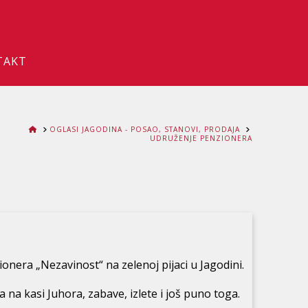
TAKT
HOME
OGLASI JAGODINA - POSAO, STANOVI, PRODAJA
UDRUŽENJE PENZIONERA
ionera „Nezavinost“ na zelenoj pijaci u Jagodini.
a kasi Juhora, zabave, izlete i još puno toga.