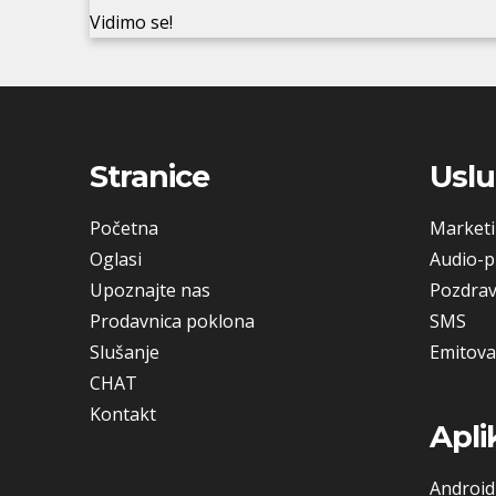
Vidimo se!
Stranice
Usl
Početna
Market
Oglasi
Audio-p
Upoznajte nas
Pozdrav
Prodavnica poklona
SMS
Slušanje
Emitova
CHAT
Kontakt
Apli
Android