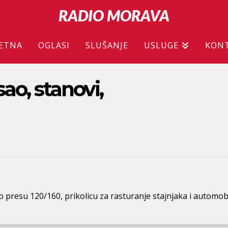
RADIO MORAVA
ETNA
OGLASI
SLUŠANJE
USLUGE
KON
ao, stanovi,
 presu 120/160, prikolicu za rasturanje stajnjaka i automob