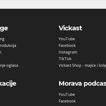
uge
Vickast
ing
YouTube
rodukcija
Facebook
i
Instagram
TikTok
nje oglasa
Vickast Shop - majice i šolj
kacije
Morava podcas
YouTube
Facebook