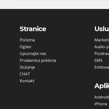
Stranice
Usl
Početna
Market
Oglasi
Audio-p
Upoznajte nas
Pozdrav
Prodavnica poklona
SMS
Slušanje
Emitova
CHAT
Kontakt
Apli
Android
iPhone