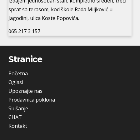
Izdajem jednosoban stan, kompletno sređen, treći
sprat sa terasom, kod škole Rada Miljković u
Jagodini, ulica Koste Popovića.
065 217 3 157
Stranice
Početna
Oglasi
Upoznajte nas
Prodavnica poklona
Slušanje
CHAT
Kontakt