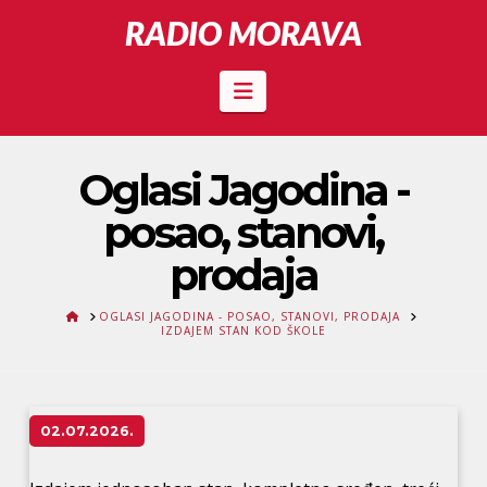
RADIO MORAVA
Navigation
Oglasi Jagodina -
posao, stanovi,
prodaja
HOME
OGLASI JAGODINA - POSAO, STANOVI, PRODAJA
IZDAJEM STAN KOD ŠKOLE
02.07.2026.