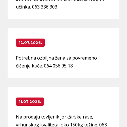
učinka. 063 336 303
12.07.2026.
Potrebna ozbiljna žena za povremeno
čićenje kuće. 064 056 95 18
11.07.2026.
Na prodaju tovljenik jorkširske rase,
vrhunskog kvaliteta, oko 150kg težine. 063