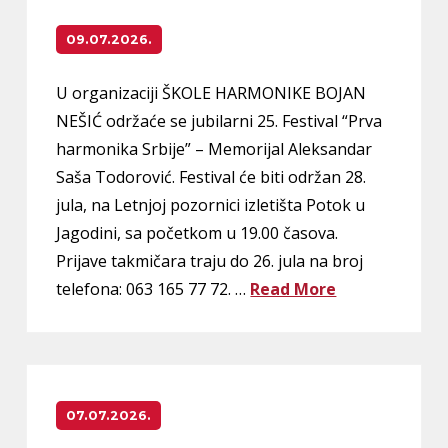
09.07.2026.
U organizaciji ŠKOLE HARMONIKE BOJAN
NEŠIĆ održaće se jubilarni 25. Festival “Prva
harmonika Srbije” – Memorijal Aleksandar
Saša Todorović. Festival će biti održan 28.
jula, na Letnjoj pozornici izletišta Potok u
Jagodini, sa početkom u 19.00 časova.
Prijave takmičara traju do 26. jula na broj
telefona: 063 165 77 72. …
Read More
07.07.2026.