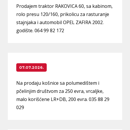
Prodajem traktor RAKOVICA 60, sa kabinom,
rolo presu 120/160, prikolicu za rasturanje
stajnjaka i automobil OPEL ZAFIRA 2002.
godište. 064 99 82 172
07.07.2026.
Na prodaju košnice sa polumedištem i
pčelinjim društvom za 250 evra, vrcaljke,
malo korišćene LR+DB, 200 evra. 035 88 29
029