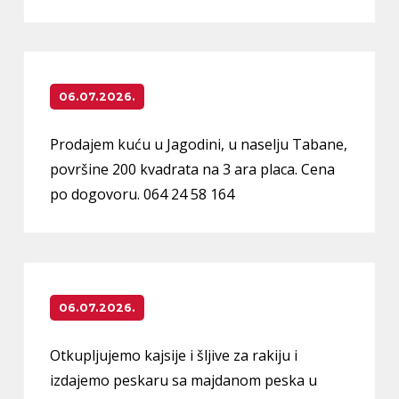
06.07.2026.
Prodajem kuću u Jagodini, u naselju Tabane,
površine 200 kvadrata na 3 ara placa. Cena
po dogovoru. 064 24 58 164
06.07.2026.
Otkupljujemo kajsije i šljive za rakiju i
izdajemo peskaru sa majdanom peska u