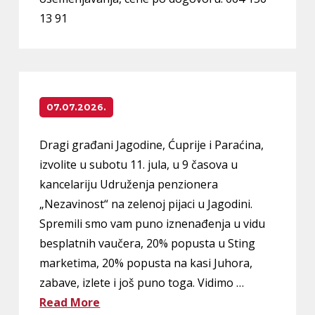
13 91
07.07.2026.
Dragi građani Jagodine, Ćuprije i Paraćina,
izvolite u subotu 11. jula, u 9 časova u
kancelariju Udruženja penzionera
„Nezavinost“ na zelenoj pijaci u Jagodini.
Spremili smo vam puno iznenađenja u vidu
besplatnih vaučera, 20% popusta u Sting
marketima, 20% popusta na kasi Juhora,
zabave, izlete i još puno toga. Vidimo …
Read More