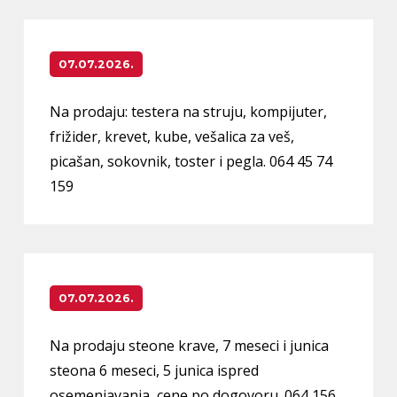
07.07.2026.
Na prodaju: testera na struju, kompijuter,
frižider, krevet, kube, vešalica za veš,
picašan, sokovnik, toster i pegla. 064 45 74
159
07.07.2026.
Na prodaju steone krave, 7 meseci i junica
steona 6 meseci, 5 junica ispred
osemenjavanja, cene po dogovoru. 064 156