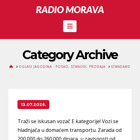
RADIO MORAVA
Navigation
Category Archive
HOME
OGLASI JAGODINA - POSAO, STANOVI, PRODAJA
STANDARD
13.07.2026.
Traži se iskusan vozač E kategorije! Vozi se
hladnjača u domaćem transportu. Zarada od
200.000 do 260.000 dinara, u zavisnosti od