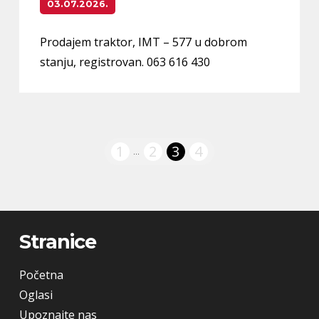
03.07.2026.
Prodajem traktor, IMT – 577 u dobrom
stanju, registrovan. 063 616 430
1
2
3
4
...
Stranice
Početna
Oglasi
Upoznajte nas