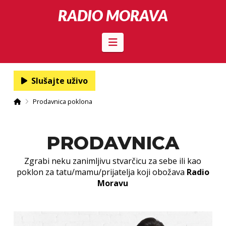
RADIO MORAVA
Navigation
Slušajte uživo
Početna
Prodavnica poklona
PRODAVNICA
Zgrabi neku zanimljivu stvarčicu za sebe ili kao
poklon za tatu/mamu/prijatelja koji obožava
Radio
Moravu