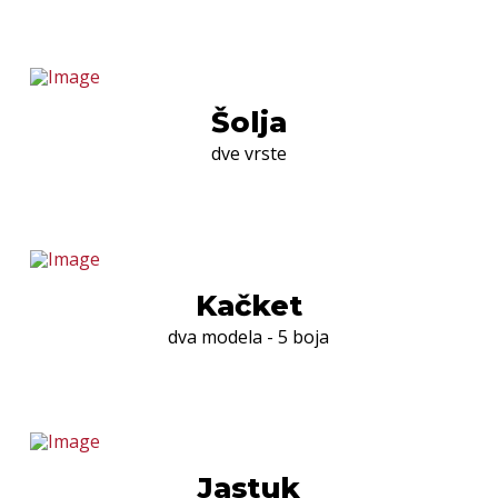
Šolja
dve vrste
Kačket
dva modela - 5 boja
Jastuk